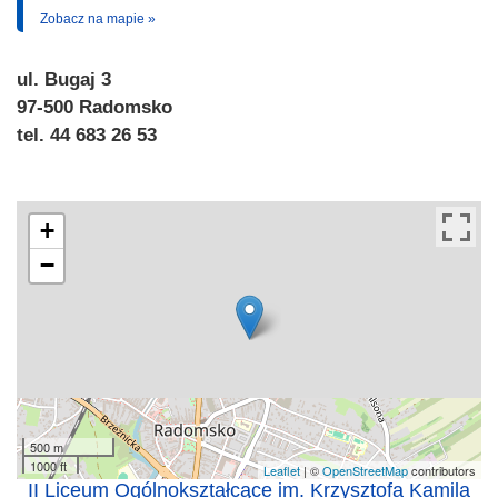
Zobacz na mapie »
ul. Bugaj 3
97-500 Radomsko
tel. 44 683 26 53
+
−
500 m
1000 ft
Leaflet
| ©
OpenStreetMap
contributors
II Liceum Ogólnokształcące im. Krzysztofa Kamila