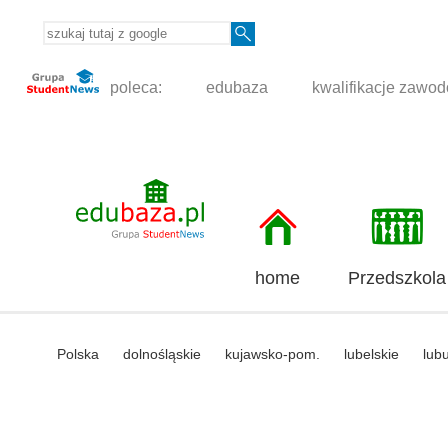
poleca:
edubaza
kwalifikacje zawo
home
Przedszkola
Polska
dolnośląskie
kujawsko-pom.
lubelskie
lub