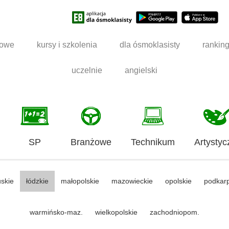
dowe
kursy i szkolenia
dla ósmoklasisty
rankin
uczelnie
angielski
SP
Branżowe
Technikum
Artystyc
uskie
łódzkie
małopolskie
mazowieckie
opolskie
podkar
warmińsko-maz.
wielkopolskie
zachodniopom.