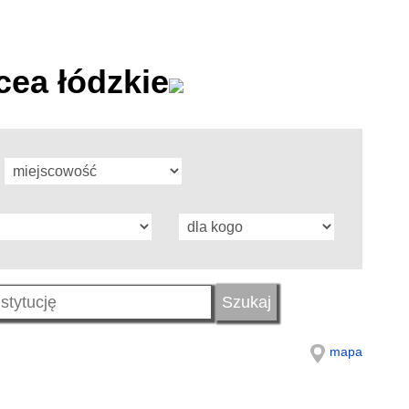
cea łódzkie
mapa