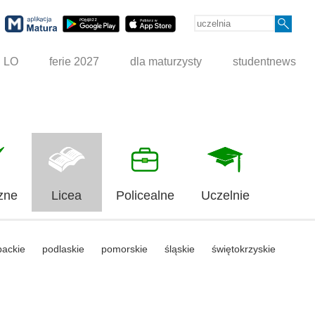
g LO
ferie 2027
dla maturzysty
studentnews
zne
Licea
Policealne
Uczelnie
packie
podlaskie
pomorskie
śląskie
świętokrzyskie