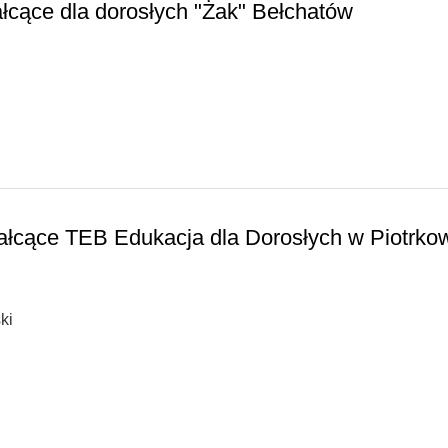
łcące dla dorosłych "Żak" Bełchatów
łcące TEB Edukacja dla Dorosłych w Piotrko
ki