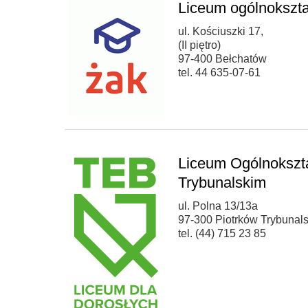
Liceum ogólnokszta
ul. Kościuszki 17,
(II piętro)
97-400 Bełchatów
tel. 44 635-07-61
Liceum Ogólnokszta
Trybunalskim
ul. Polna 13/13a
97-300 Piotrków Trybunals
tel. (44) 715 23 85