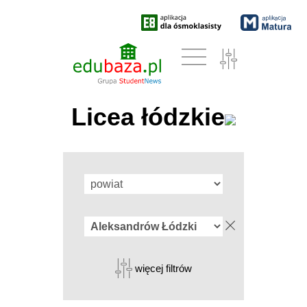
Licea łódzkie
więcej filtrów