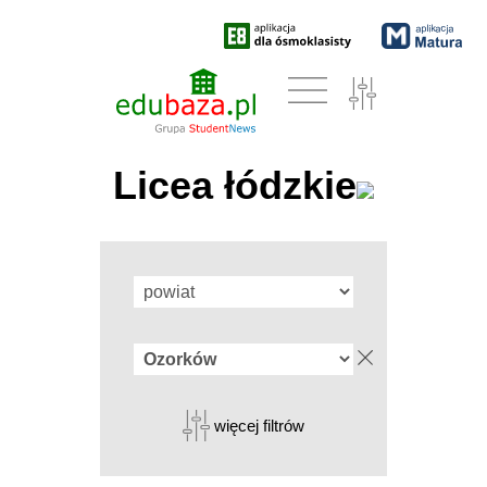
Licea łódzkie
więcej filtrów