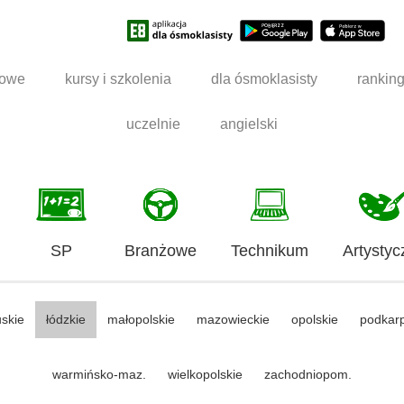
dowe
kursy i szkolenia
dla ósmoklasisty
rankin
uczelnie
angielski
SP
Branżowe
Technikum
Artystyc
uskie
łódzkie
małopolskie
mazowieckie
opolskie
podkar
warmińsko-maz.
wielkopolskie
zachodniopom.