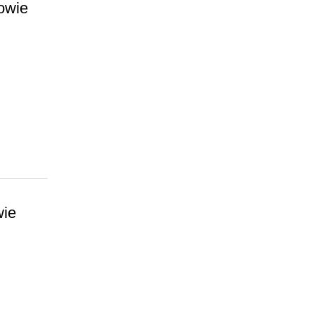
owie
wie