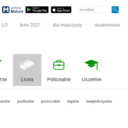
g LO
ferie 2027
dla maturzysty
studentnews
zne
Licea
Policealne
Uczelnie
packie
podlaskie
pomorskie
śląskie
świętokrzyskie