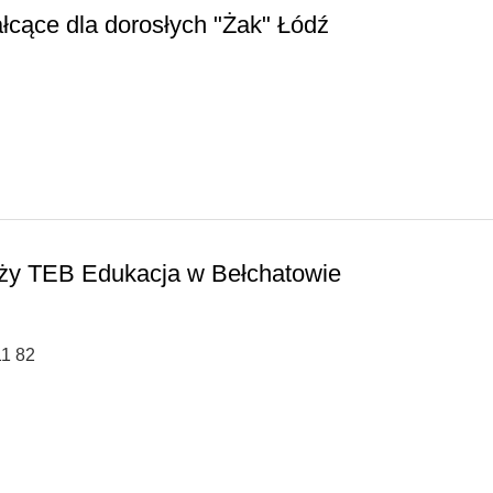
łcące dla dorosłych "Żak" Łódź
eży TEB Edukacja w Bełchatowie
11 82