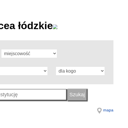
cea łódzkie
mapa