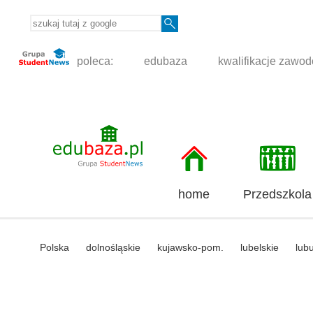
poleca:
edubaza
kwalifikacje zawo
home
Przedszkola
Polska
dolnośląskie
kujawsko-pom.
lubelskie
lub