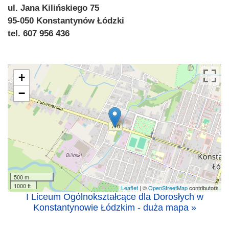
ul. Jana Kilińskiego 75
95-050 Konstantynów Łódzki
tel. 607 956 436
+
−
500 m
1000 ft
Leaflet
| ©
OpenStreetMap
contributors
I Liceum Ogólnokształcące dla Dorosłych w
Konstantynowie Łódzkim - duża mapa »