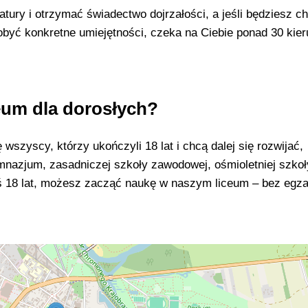
ury i otrzymać świadectwo dojrzałości, a jeśli będziesz ch
być konkretne umiejętności, czeka na Ciebie ponad 30 kie
eum dla dorosłych?
szyscy, którzy ukończyli 18 lat i chcą dalej się rozwijać,
mnazjum, zasadniczej szkoły zawodowej, ośmioletniej szkoł
eś 18 lat, możesz zacząć naukę w naszym liceum – bez eg