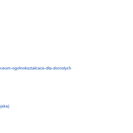
liceum-ogolnoksztalcace-dla-doroslych
jska)