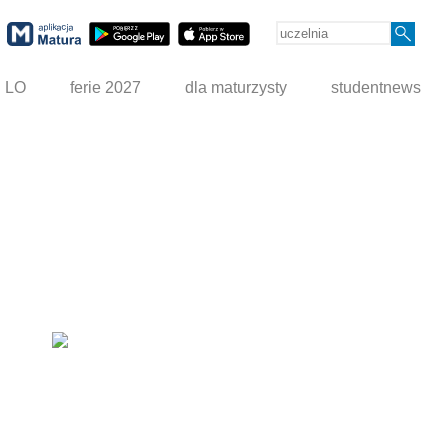
g LO
ferie 2027
dla maturzysty
studentnews