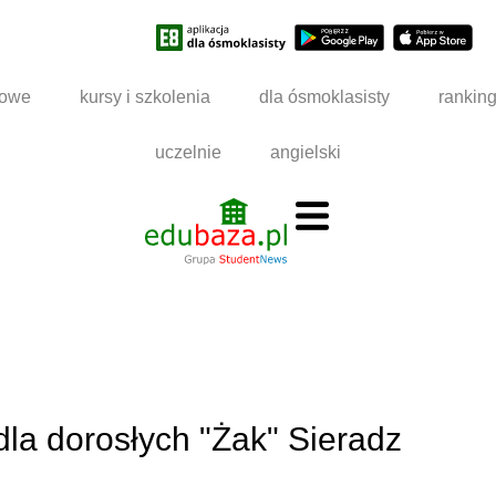
dowe
kursy i szkolenia
dla ósmoklasisty
rankin
uczelnie
angielski
la dorosłych "Żak" Sieradz