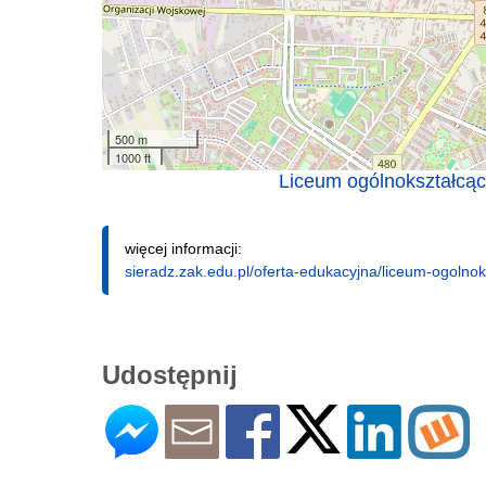
500 m
1000 ft
Liceum ogólnokształcąc
więcej informacji:
sieradz.zak.edu.pl/oferta-edukacyjna/liceum-ogolnok
Udostępnij