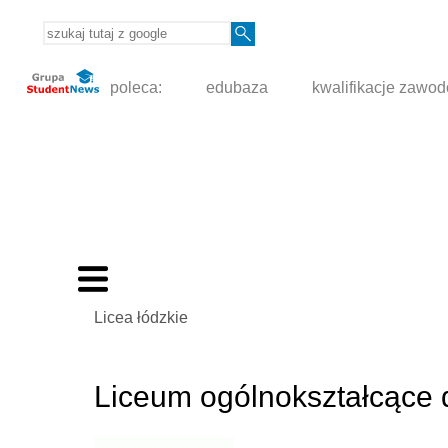
poleca:
edubaza
kwalifikacje zawo
Licea łódzkie
Liceum ogólnokształcące d