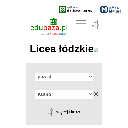
Licea łódzkie
więcej filtrów